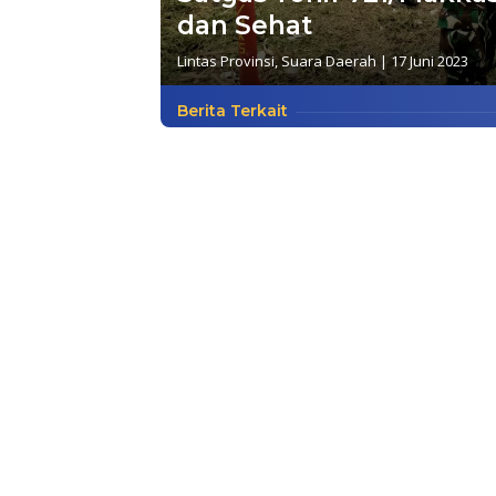
dan Sehat
Lintas Provinsi
,
Suara Daerah
|
17 Juni 2023
Berita Terkait