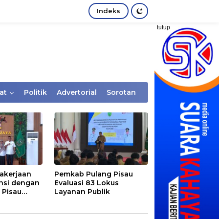
Indeks
tutup
at
Politik
Advertorial
Sorotan
akerjaan
Pemkab Pulang Pisau
nsi dengan
Evaluasi 83 Lokus
 Pisau
Layanan Publik
rtaan
tem Desa,
Rentan