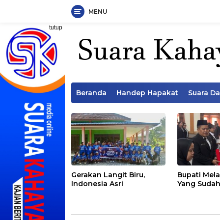
MENU
Langsung
tutup
ke
konten
Beranda
Handep Hapakat
Suara D
Gerakan Langit Biru,
Bupati Mela
Indonesia Asri
Yang Sudah