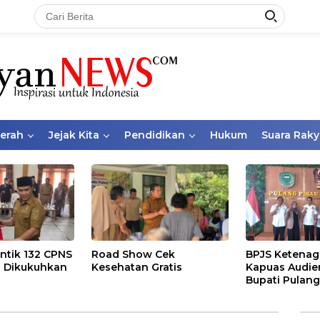
aerah
Jejak Kita
Pendidikan
Hukum
Suara Raky
ntik 132 CPNS
Road Show Cek
BPJS Ketenag
 Dikukuhkan
Kesehatan Gratis
Kapuas Audie
Bupati Pulang
Bahas Kepese
PKBU, Ekosis
dan Pekerja 