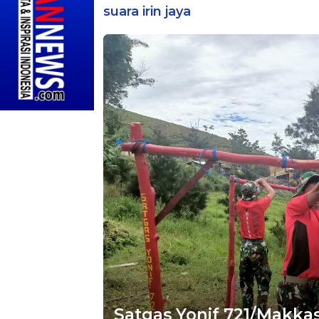
suara irin jaya
Satgas Yonif 721/Makka