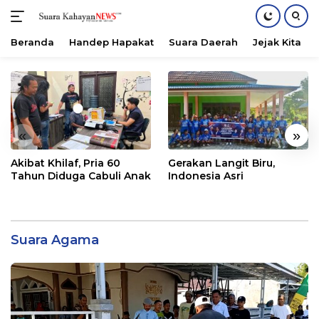
Beranda
Handep Hapakat
Suara Daerah
Jejak Kita
Langsung
ke
konten
«
»
Akibat Khilaf, Pria 60
Gerakan Langit Biru,
Tahun Diduga Cabuli Anak
Indonesia Asri
Suara Agama