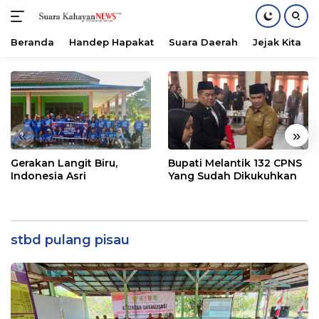
Beranda
Handep Hapakat
Suara Daerah
Jejak Kita
Langsung
ke
konten
«
»
Gerakan Langit Biru,
Bupati Melantik 132 CPNS
Indonesia Asri
Yang Sudah Dikukuhkan
stbd pulang pisau