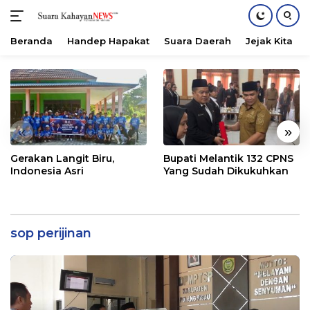
Beranda
Handep Hapakat
Suara Daerah
Jejak Kita
Langsung
ke
konten
«
»
Gerakan Langit Biru,
Bupati Melantik 132 CPNS
Indonesia Asri
Yang Sudah Dikukuhkan
sop perijinan