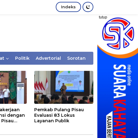
Indeks
tutup
at
Politik
Advertorial
Sorotan
akerjaan
Pemkab Pulang Pisau
nsi dengan
Evaluasi 83 Lokus
 Pisau
Layanan Publik
rtaan
tem Desa,
Rentan