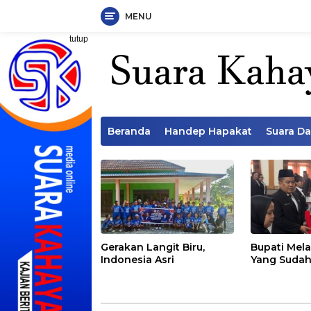
MENU
Langsung
tutup
ke
konten
Beranda
Handep Hapakat
Suara D
Gerakan Langit Biru,
Bupati Mela
Indonesia Asri
Yang Sudah