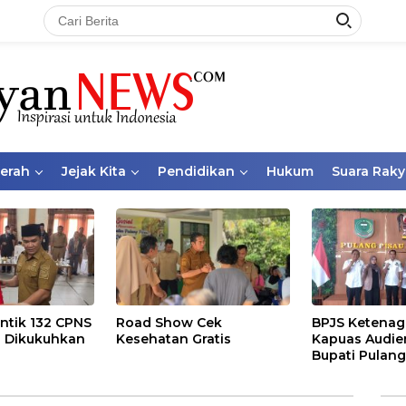
aerah
Jejak Kita
Pendidikan
Hukum
Suara Raky
ntik 132 CPNS
Road Show Cek
BPJS Ketenag
 Dikukuhkan
Kesehatan Gratis
Kapuas Audie
Bupati Pulang
Bahas Kepese
PKBU, Ekosis
dan Pekerja 