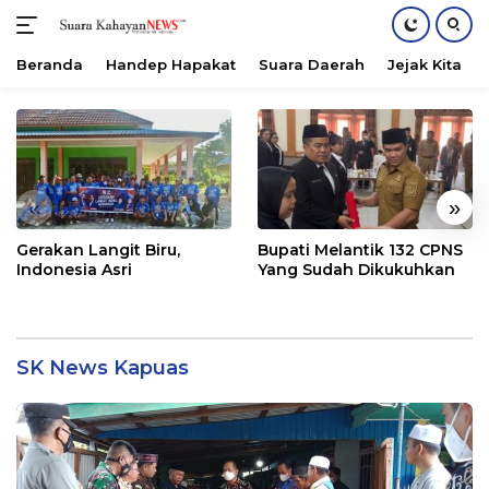
Beranda
Handep Hapakat
Suara Daerah
Jejak Kita
Langsung
ke
konten
«
»
Gerakan Langit Biru,
Bupati Melantik 132 CPNS
Indonesia Asri
Yang Sudah Dikukuhkan
SK News Kapuas