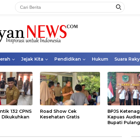
aerah
Jejak Kita
Pendidikan
Hukum
Suara Raky
ntik 132 CPNS
Road Show Cek
BPJS Ketenag
 Dikukuhkan
Kesehatan Gratis
Kapuas Audie
Bupati Pulang
Bahas Kepese
PKBU, Ekosis
dan Pekerja 