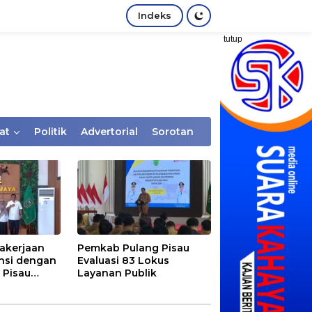
Indeks
tutup
at
Politik
Advertorial
Sorotan
akerjaan
Pemkab Pulang Pisau
nsi dengan
Evaluasi 83 Lokus
 Pisau
Layanan Publik
rtaan
tem Desa,
Rentan