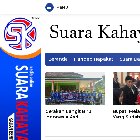
MENU
Langsung
tutup
ke
konten
Beranda
Handep Hapakat
Suara D
Gerakan Langit Biru,
Bupati Mela
Indonesia Asri
Yang Sudah