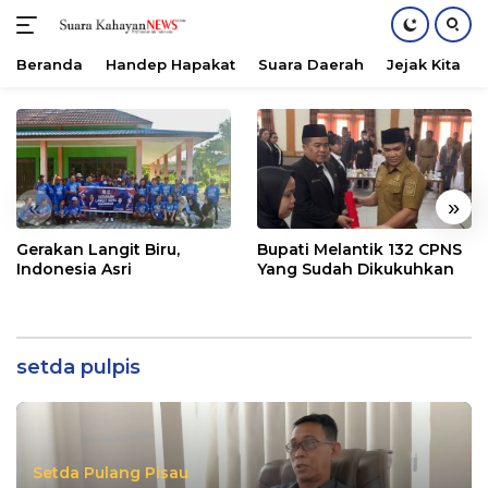
Beranda
Handep Hapakat
Suara Daerah
Jejak Kita
Langsung
ke
konten
«
»
Gerakan Langit Biru,
Bupati Melantik 132 CPNS
Indonesia Asri
Yang Sudah Dikukuhkan
setda pulpis
Setda Pulang Pisau