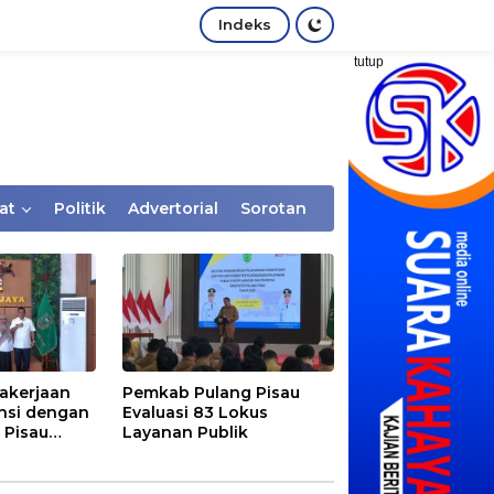
Indeks
tutup
at
Politik
Advertorial
Sorotan
akerjaan
Pemkab Pulang Pisau
nsi dengan
Evaluasi 83 Lokus
 Pisau
Layanan Publik
rtaan
tem Desa,
Rentan