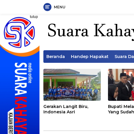
MENU
Langsung
tutup
ke
konten
Beranda
Handep Hapakat
Suara D
Gerakan Langit Biru,
Bupati Mela
Indonesia Asri
Yang Sudah