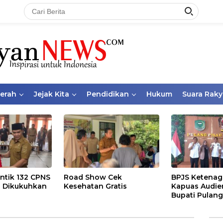
aerah
Jejak Kita
Pendidikan
Hukum
Suara Raky
ntik 132 CPNS
Road Show Cek
BPJS Ketenag
 Dikukuhkan
Kesehatan Gratis
Kapuas Audie
Bupati Pulang
Bahas Kepese
PKBU, Ekosis
dan Pekerja 