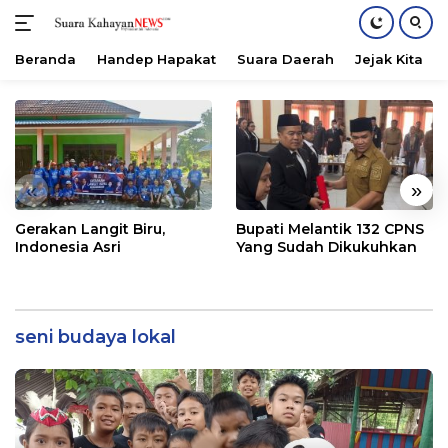
Beranda
Handep Hapakat
Suara Daerah
Jejak Kita
Langsung
ke
konten
«
»
Gerakan Langit Biru,
Bupati Melantik 132 CPNS
Indonesia Asri
Yang Sudah Dikukuhkan
seni budaya lokal