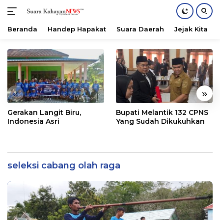
Beranda
Handep Hapakat
Suara Daerah
Jejak Kita
Langsung
ke
konten
«
»
Gerakan Langit Biru,
Bupati Melantik 132 CPNS
Indonesia Asri
Yang Sudah Dikukuhkan
seleksi cabang olah raga