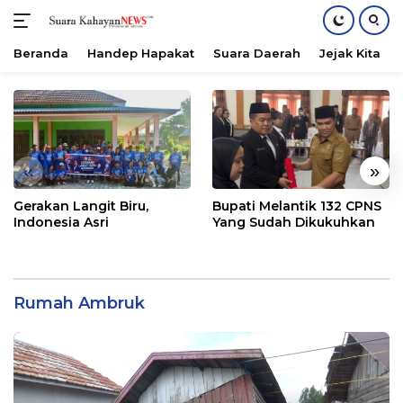
Beranda
Handep Hapakat
Suara Daerah
Jejak Kita
Langsung
ke
konten
«
»
Gerakan Langit Biru,
Bupati Melantik 132 CPNS
Indonesia Asri
Yang Sudah Dikukuhkan
Rumah Ambruk