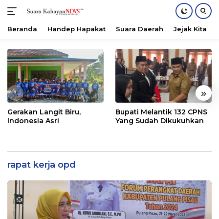
Beranda
Handep Hapakat
Suara Daerah
Jejak Kita
Langsung
ke
konten
«
»
Gerakan Langit Biru,
Bupati Melantik 132 CPNS
Indonesia Asri
Yang Sudah Dikukuhkan
rapat kerja opd