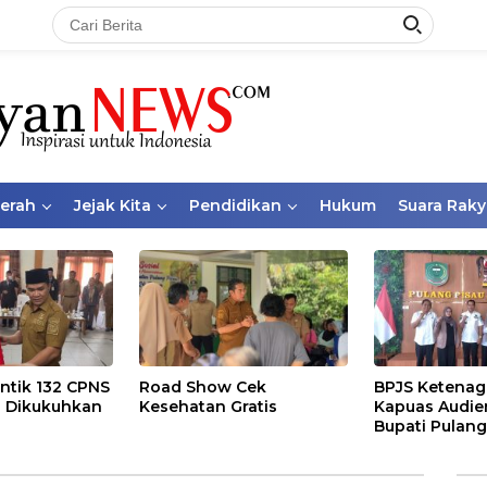
aerah
Jejak Kita
Pendidikan
Hukum
Suara Raky
ntik 132 CPNS
Road Show Cek
BPJS Ketenag
 Dikukuhkan
Kesehatan Gratis
Kapuas Audie
Bupati Pulang
Bahas Kepese
PKBU, Ekosis
dan Pekerja 