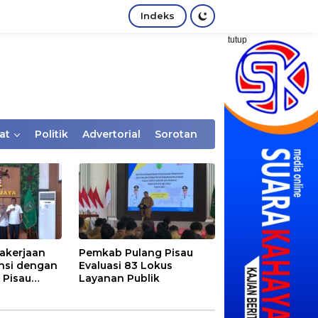
Indeks
tutup
at
Politik
Advertorial
Sorotan
akerjaan
Pemkab Pulang Pisau
nsi dengan
Evaluasi 83 Lokus
 Pisau
Layanan Publik
rtaan
tem Desa,
Rentan