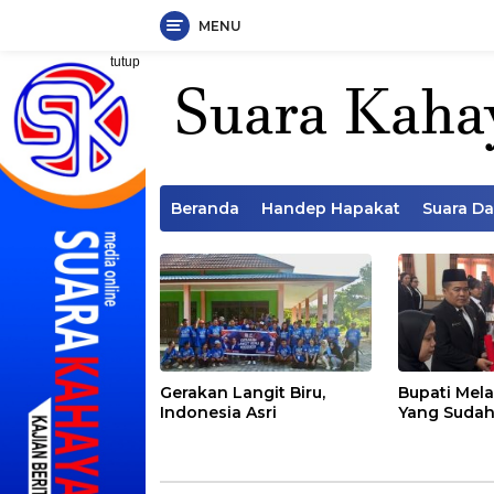
MENU
Langsung
tutup
ke
konten
Beranda
Handep Hapakat
Suara D
Gerakan Langit Biru,
Bupati Mela
Indonesia Asri
Yang Sudah