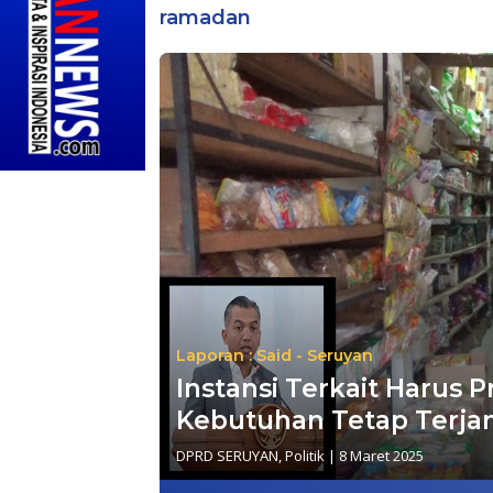
ramadan
Laporan : Said - Seruyan
Instansi Terkait Harus P
Kebutuhan Tetap Terja
DPRD SERUYAN
,
Politik
|
8 Maret 2025