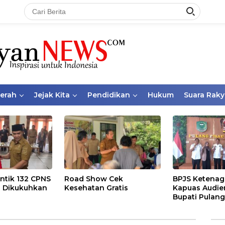
aerah
Jejak Kita
Pendidikan
Hukum
Suara Raky
ntik 132 CPNS
Road Show Cek
BPJS Ketenag
 Dikukuhkan
Kesehatan Gratis
Kapuas Audie
Bupati Pulang
Bahas Kepese
PKBU, Ekosis
dan Pekerja 