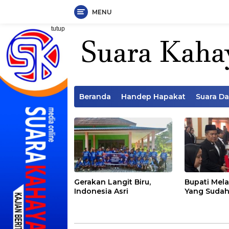
MENU
Langsung
tutup
ke
konten
Beranda
Handep Hapakat
Suara D
Gerakan Langit Biru,
Bupati Mela
Indonesia Asri
Yang Sudah