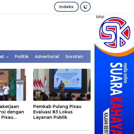
Indeks
tutup
at
Politik
Advertorial
Sorotan
akerjaan
Pemkab Pulang Pisau
nsi dengan
Evaluasi 83 Lokus
 Pisau
Layanan Publik
rtaan
tem Desa,
Rentan