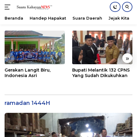
Beranda
Handep Hapakat
Suara Daerah
Jejak Kita
Langsung
ke
konten
«
»
Gerakan Langit Biru,
Bupati Melantik 132 CPNS
Indonesia Asri
Yang Sudah Dikukuhkan
ramadan 1444H