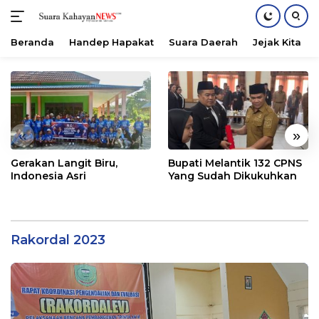
Beranda
Handep Hapakat
Suara Daerah
Jejak Kita
Langsung
ke
konten
«
»
Gerakan Langit Biru,
Bupati Melantik 132 CPNS
Indonesia Asri
Yang Sudah Dikukuhkan
Rakordal 2023