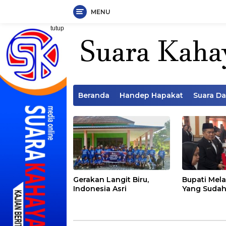
MENU
Langsung
tutup
ke
konten
Beranda
Handep Hapakat
Suara D
Gerakan Langit Biru,
Bupati Mela
Indonesia Asri
Yang Sudah