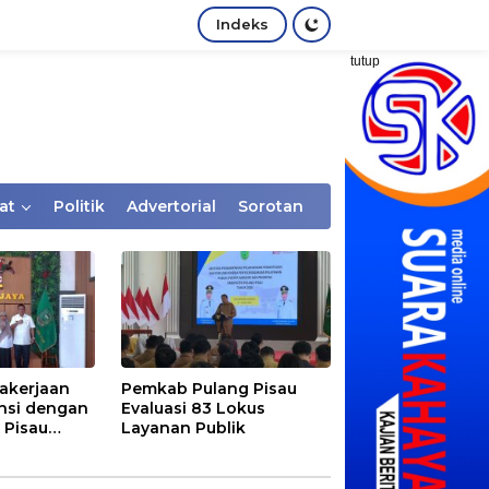
Indeks
tutup
at
Politik
Advertorial
Sorotan
akerjaan
Pemkab Pulang Pisau
nsi dengan
Evaluasi 83 Lokus
 Pisau
Layanan Publik
rtaan
tem Desa,
Rentan