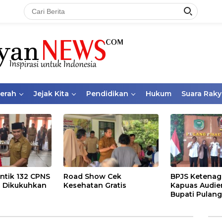
aerah
Jejak Kita
Pendidikan
Hukum
Suara Raky
ntik 132 CPNS
Road Show Cek
BPJS Ketenag
 Dikukuhkan
Kesehatan Gratis
Kapuas Audie
Bupati Pulang
Bahas Kepese
PKBU, Ekosis
dan Pekerja 