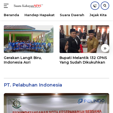
Beranda
Handep Hapakat
Suara Daerah
Jejak Kita
Langsung
ke
konten
«
»
Gerakan Langit Biru,
Bupati Melantik 132 CPNS
Indonesia Asri
Yang Sudah Dikukuhkan
PT. Pelabuhan Indonesia