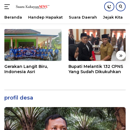
Beranda
Handep Hapakat
Suara Daerah
Jejak Kita
Langsung
ke
konten
«
»
Gerakan Langit Biru,
Bupati Melantik 132 CPNS
Indonesia Asri
Yang Sudah Dikukuhkan
profil desa