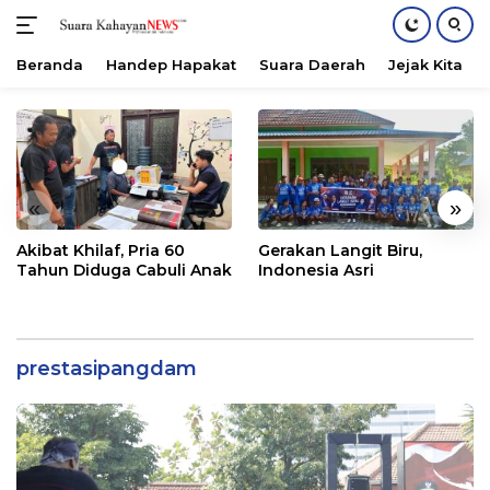
Beranda
Handep Hapakat
Suara Daerah
Jejak Kita
Langsung
ke
konten
«
»
Akibat Khilaf, Pria 60
Gerakan Langit Biru,
Tahun Diduga Cabuli Anak
Indonesia Asri
prestasipangdam