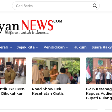
aerah
Jejak Kita
Pendidikan
Hukum
Suara Raky
ntik 132 CPNS
Road Show Cek
BPJS Ketenag
 Dikukuhkan
Kesehatan Gratis
Kapuas Audie
Bupati Pulang
Bahas Kepese
PKBU, Ekosis
dan Pekerja 