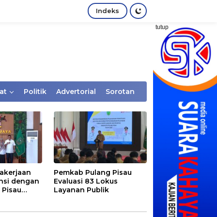
Indeks
tutup
at
Politik
Advertorial
Sorotan
akerjaan
Pemkab Pulang Pisau
nsi dengan
Evaluasi 83 Lokus
 Pisau
Layanan Publik
rtaan
tem Desa,
Rentan