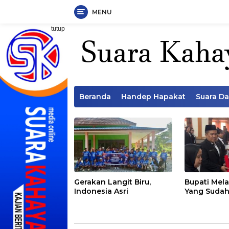
MENU
Langsung
tutup
ke
konten
Beranda
Handep Hapakat
Suara D
Gerakan Langit Biru,
Bupati Mela
Indonesia Asri
Yang Sudah