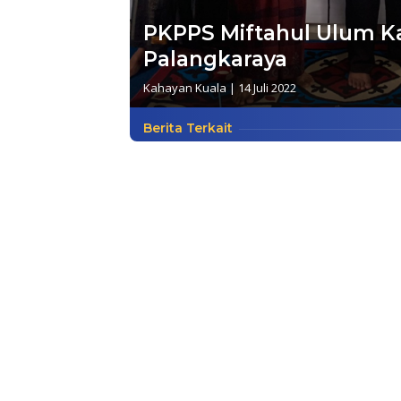
PKPPS Miftahul Ulum Ka
Palangkaraya
Kahayan Kuala
|
14 Juli 2022
Berita Terkait