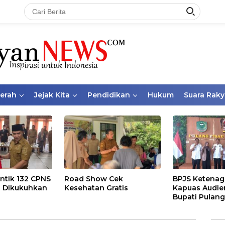
aerah
Jejak Kita
Pendidikan
Hukum
Suara Raky
ntik 132 CPNS
Road Show Cek
BPJS Ketenag
 Dikukuhkan
Kesehatan Gratis
Kapuas Audie
Bupati Pulang
Bahas Kepese
PKBU, Ekosis
dan Pekerja 