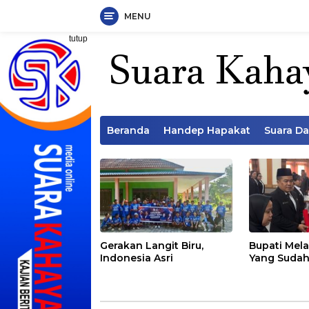
MENU
Langsung
tutup
ke
konten
Beranda
Handep Hapakat
Suara D
Gerakan Langit Biru,
Bupati Mela
Indonesia Asri
Yang Sudah