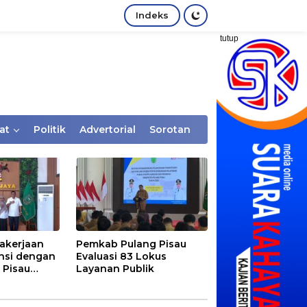
Indeks
tutup
at
Politik
Advertorial
Sorotan
akerjaan
Pemkab Pulang Pisau
nsi dengan
Evaluasi 83 Lokus
 Pisau
Layanan Publik
rtaan
tem Desa,
Rentan