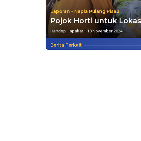
Laporan - Napia Pulang Pisau
Pojok Horti untuk Lokas
Handep Hapakat
|
18 November 2024
Berita Terkait