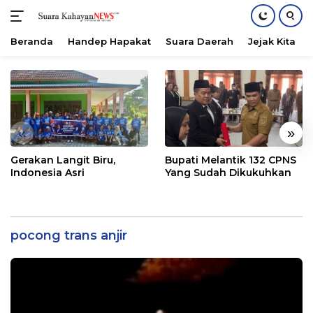
Beranda
Handep Hapakat
Suara Daerah
Jejak Kita
Langsung
ke
konten
«
»
Gerakan Langit Biru,
Bupati Melantik 132 CPNS
Indonesia Asri
Yang Sudah Dikukuhkan
pocong trans anjir