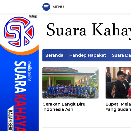
MENU
Langsung
tutup
ke
konten
Beranda
Handep Hapakat
Suara D
Gerakan Langit Biru,
Bupati Mela
Indonesia Asri
Yang Sudah