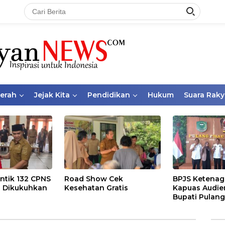
aerah
Jejak Kita
Pendidikan
Hukum
Suara Raky
ntik 132 CPNS
Road Show Cek
BPJS Ketenag
 Dikukuhkan
Kesehatan Gratis
Kapuas Audie
Bupati Pulang
Bahas Kepese
PKBU, Ekosis
dan Pekerja 