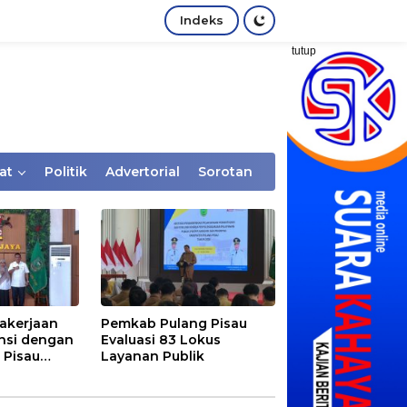
Indeks
tutup
at
Politik
Advertorial
Sorotan
akerjaan
Pemkab Pulang Pisau
nsi dengan
Evaluasi 83 Lokus
 Pisau
Layanan Publik
rtaan
tem Desa,
Rentan