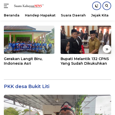
Beranda
Handep Hapakat
Suara Daerah
Jejak Kita
Langsung
ke
konten
«
»
Gerakan Langit Biru,
Bupati Melantik 132 CPNS
Indonesia Asri
Yang Sudah Dikukuhkan
PKK desa Bukit Liti