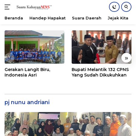
Beranda
Handep Hapakat
Suara Daerah
Jejak Kita
Langsung
ke
konten
«
»
Gerakan Langit Biru,
Bupati Melantik 132 CPNS
Indonesia Asri
Yang Sudah Dikukuhkan
pj nunu andriani