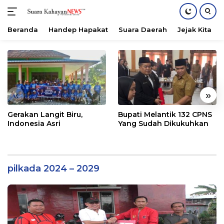
Beranda
Handep Hapakat
Suara Daerah
Jejak Kita
Langsung
ke
konten
«
»
Gerakan Langit Biru,
Bupati Melantik 132 CPNS
Indonesia Asri
Yang Sudah Dikukuhkan
pilkada 2024 – 2029