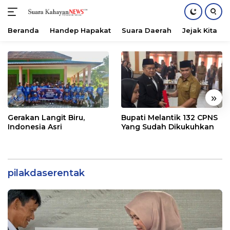
Beranda
Handep Hapakat
Suara Daerah
Jejak Kita
Langsung
ke
konten
«
»
Gerakan Langit Biru,
Bupati Melantik 132 CPNS
Indonesia Asri
Yang Sudah Dikukuhkan
pilakdaserentak