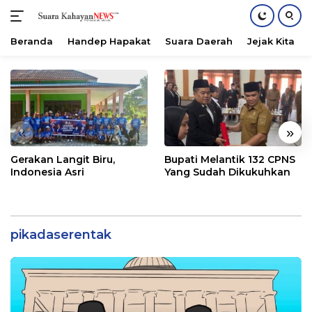
Beranda
Handep Hapakat
Suara Daerah
Jejak Kita
Langsung
ke
konten
«
»
Gerakan Langit Biru,
Bupati Melantik 132 CPNS
Indonesia Asri
Yang Sudah Dikukuhkan
pikadaserentak