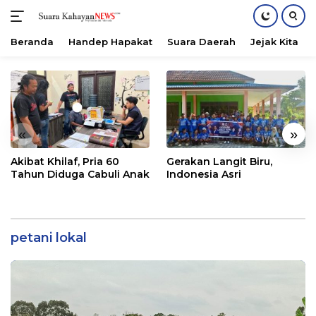
Beranda
Handep Hapakat
Suara Daerah
Jejak Kita
Langsung
ke
konten
«
»
Akibat Khilaf, Pria 60
Gerakan Langit Biru,
Tahun Diduga Cabuli Anak
Indonesia Asri
petani lokal