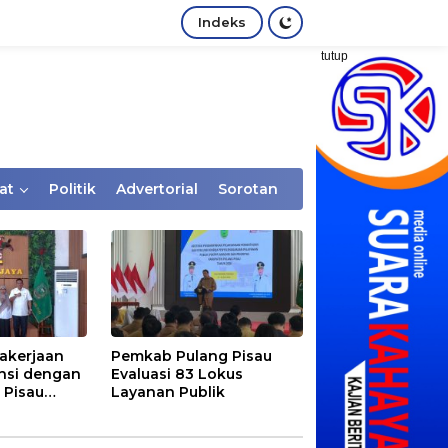
Indeks
tutup
at
Politik
Advertorial
Sorotan
akerjaan
Pemkab Pulang Pisau
nsi dengan
Evaluasi 83 Lokus
 Pisau
Layanan Publik
rtaan
tem Desa,
Rentan