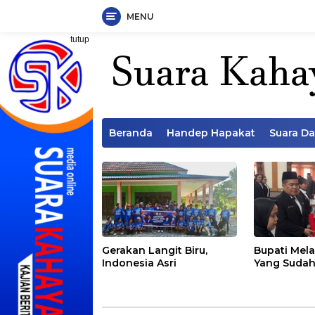
MENU
Langsung
tutup
ke
konten
Beranda
Handep Hapakat
Suara D
Gerakan Langit Biru,
Bupati Mela
Indonesia Asri
Yang Sudah