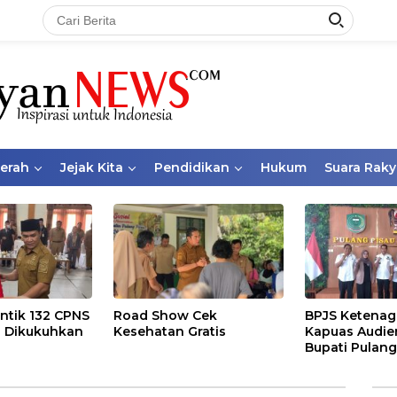
aerah
Jejak Kita
Pendidikan
Hukum
Suara Raky
ntik 132 CPNS
Road Show Cek
BPJS Ketenag
 Dikukuhkan
Kesehatan Gratis
Kapuas Audie
Bupati Pulang
Bahas Kepese
PKBU, Ekosis
dan Pekerja 