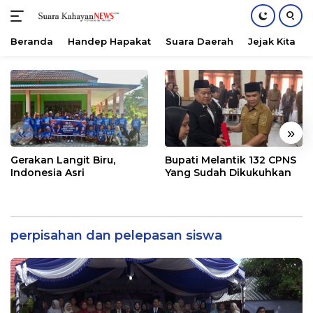
Beranda
Handep Hapakat
Suara Daerah
Jejak Kita
Langsung
ke
konten
«
»
Gerakan Langit Biru,
Bupati Melantik 132 CPNS
Indonesia Asri
Yang Sudah Dikukuhkan
perpisahan dan pelepasan siswa