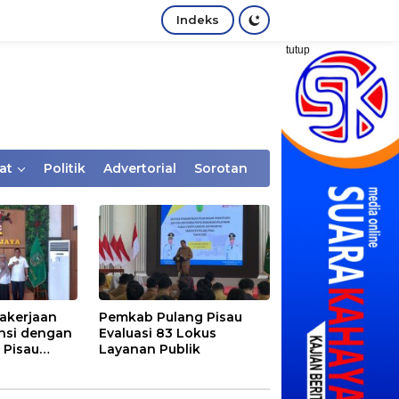
Indeks
tutup
at
Politik
Advertorial
Sorotan
akerjaan
Pemkab Pulang Pisau
nsi dengan
Evaluasi 83 Lokus
 Pisau
Layanan Publik
rtaan
tem Desa,
Rentan