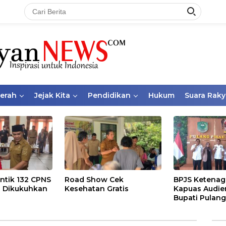
aerah
Jejak Kita
Pendidikan
Hukum
Suara Raky
ntik 132 CPNS
Road Show Cek
BPJS Ketenag
 Dikukuhkan
Kesehatan Gratis
Kapuas Audie
Bupati Pulang
Bahas Kepese
PKBU, Ekosis
dan Pekerja 