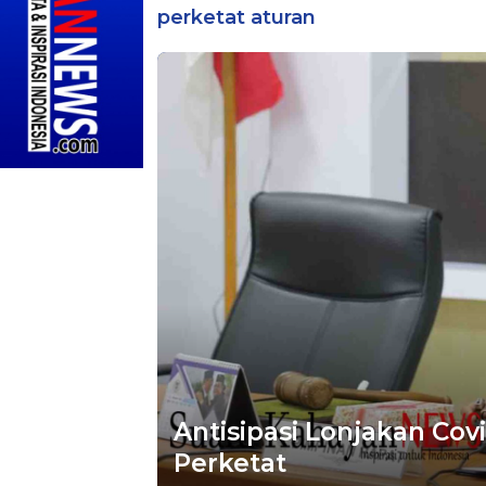
perketat aturan
Antisipasi Lonjakan Cov
Perketat