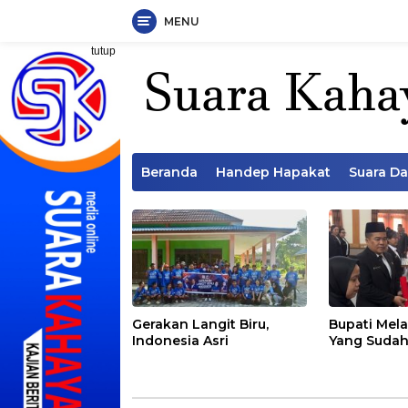
MENU
Langsung
tutup
ke
konten
Beranda
Handep Hapakat
Suara D
Gerakan Langit Biru,
Bupati Mela
Indonesia Asri
Yang Sudah