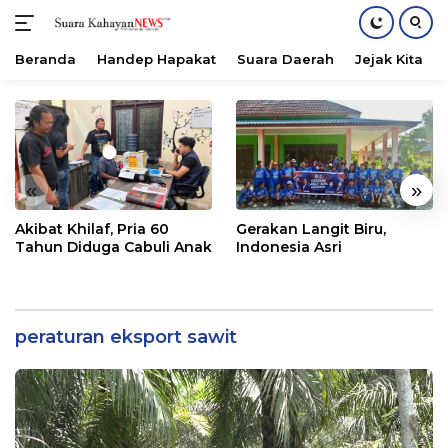
Beranda
Handep Hapakat
Suara Daerah
Jejak Kita
Langsung
ke
konten
«
»
Akibat Khilaf, Pria 60
Gerakan Langit Biru,
Tahun Diduga Cabuli Anak
Indonesia Asri
peraturan eksport sawit