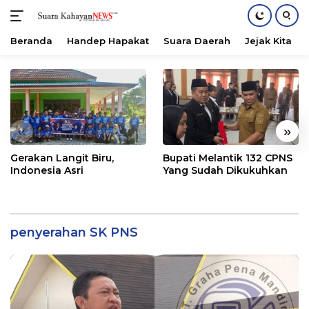
Beranda
Handep Hapakat
Suara Daerah
Jejak Kita
Langsung
ke
konten
«
»
Gerakan Langit Biru,
Bupati Melantik 132 CPNS
Indonesia Asri
Yang Sudah Dikukuhkan
penyerahan SK PNS