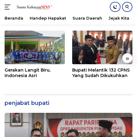
Beranda
Handep Hapakat
Suara Daerah
Jejak Kita
Langsung
ke
konten
«
»
Gerakan Langit Biru,
Bupati Melantik 132 CPNS
Indonesia Asri
Yang Sudah Dikukuhkan
penjabat bupati