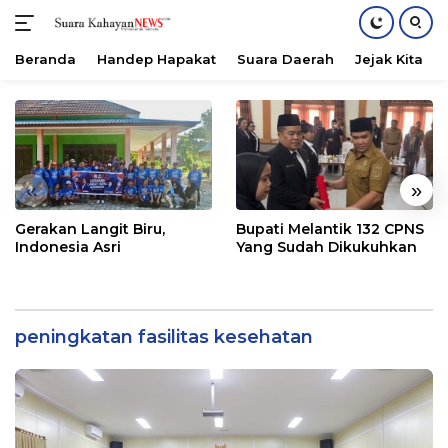
Beranda
Handep Hapakat
Suara Daerah
Jejak Kita
Langsung
ke
konten
«
»
Gerakan Langit Biru,
Bupati Melantik 132 CPNS
Indonesia Asri
Yang Sudah Dikukuhkan
peningkatan fasilitas kesehatan