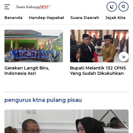
Beranda
Handep Hapakat
Suara Daerah
Jejak Kita
Langsung
ke
konten
«
»
Gerakan Langit Biru,
Bupati Melantik 132 CPNS
Indonesia Asri
Yang Sudah Dikukuhkan
pengurus ktna pulang pisau