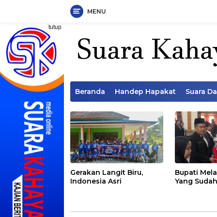
MENU
Langsung
tutup
ke
konten
Beranda
Handep Hapakat
Suara D
Gerakan Langit Biru,
Bupati Mela
Indonesia Asri
Yang Sudah