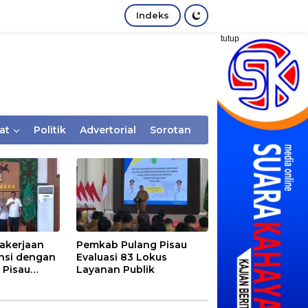
Indeks
tutup
at
Politik
Advertorial
Sorotan
akerjaan
Pemkab Pulang Pisau
nsi dengan
Evaluasi 83 Lokus
 Pisau
Layanan Publik
rtaan
tem Desa,
Rentan