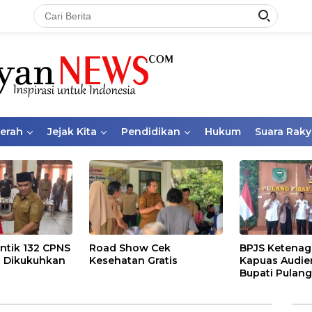
aerah
Jejak Kita
Pendidikan
Hukum
Suara Raky
ntik 132 CPNS
Road Show Cek
BPJS Ketenag
 Dikukuhkan
Kesehatan Gratis
Kapuas Audie
Bupati Pulang
Bahas Kepese
PKBU, Ekosis
dan Pekerja 