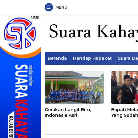
MENU
Langsung
tutup
ke
konten
Beranda
Handep Hapakat
Suara D
Gerakan Langit Biru,
Bupati Mela
Indonesia Asri
Yang Sudah