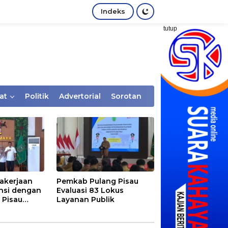
Indeks
tutup
at
Politik
Advertorial
Sorotan
akerjaan
Pemkab Pulang Pisau
nsi dengan
Evaluasi 83 Lokus
 Pisau
Layanan Publik
rtaan
tem Desa,
Rentan