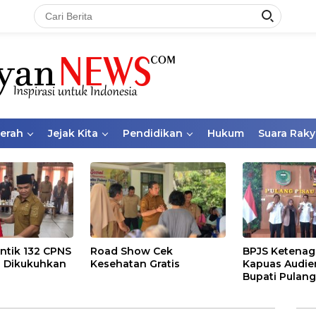
aerah
Jejak Kita
Pendidikan
Hukum
Suara Raky
ntik 132 CPNS
Road Show Cek
BPJS Ketenag
 Dikukuhkan
Kesehatan Gratis
Kapuas Audie
Bupati Pulang
Bahas Kepese
PKBU, Ekosis
dan Pekerja 