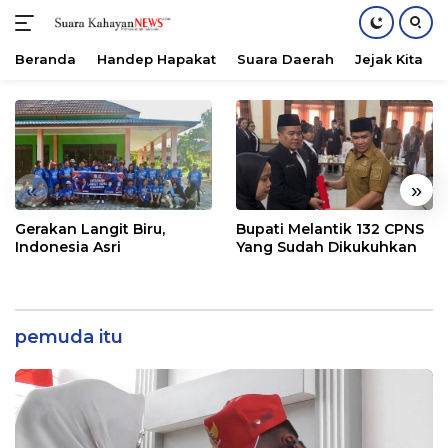
Beranda
Handep Hapakat
Suara Daerah
Jejak Kita
Langsung
ke
konten
«
»
Gerakan Langit Biru,
Bupati Melantik 132 CPNS
Indonesia Asri
Yang Sudah Dikukuhkan
pemuda itu