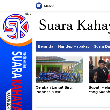
MENU
Langsung
tutup
ke
konten
Beranda
Handep Hapakat
Suara D
Gerakan Langit Biru,
Bupati Mela
Indonesia Asri
Yang Sudah