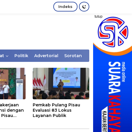
Indeks
tutup
at
Politik
Advertorial
Sorotan
akerjaan
Pemkab Pulang Pisau
nsi dengan
Evaluasi 83 Lokus
 Pisau
Layanan Publik
rtaan
tem Desa,
Rentan