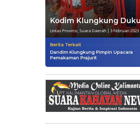
Kodim Klungkung Dukun
Lintas Provinsi
,
Suara Daerah
|
3 Februari 2023
Berita Terkait
Dandim Klungkung Pimpin Upacara
Pemakaman Prajurit