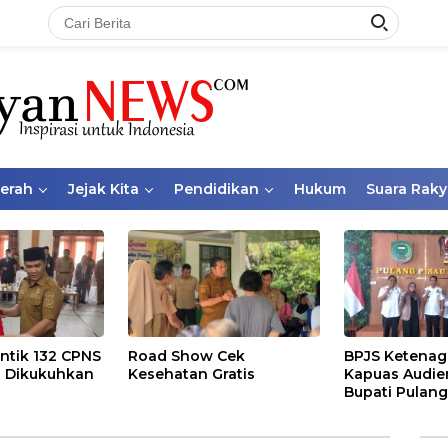
aerah
Jejak Kita
Pendidikan
Hukum
Suara Raky
ntik 132 CPNS
Road Show Cek
BPJS Ketenag
 Dikukuhkan
Kesehatan Gratis
Kapuas Audie
Bupati Pulang
Bahas Kepese
PKBU, Ekosis
dan Pekerja 