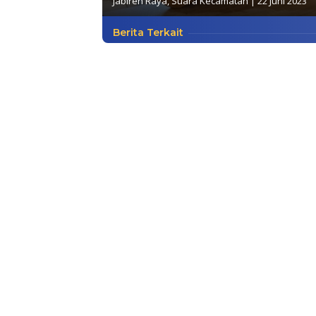
Jabiren Raya
,
Suara Kecamatan
|
22 Juni 2023
Berita Terkait