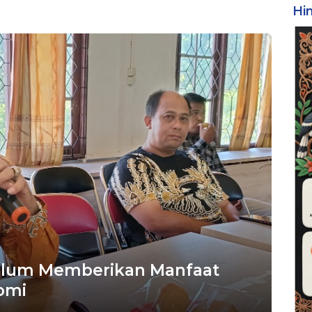
Hi
elum Memberikan Manfaat
omi