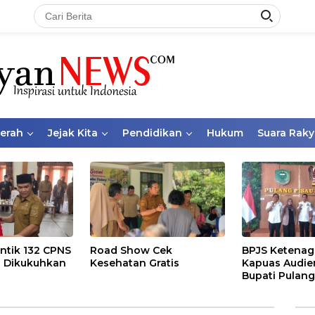
aerah
Jejak Kita
Pendidikan
Hukum
Suara Raky
ntik 132 CPNS
Road Show Cek
BPJS Ketenag
 Dikukuhkan
Kesehatan Gratis
Kapuas Audie
Bupati Pulang
Bahas Kepese
PKBU, Ekosis
dan Pekerja 