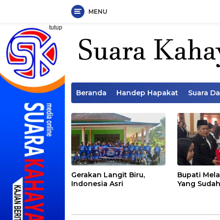
MENU
Langsung
tutup
ke
konten
Beranda
Handep Hapakat
Suara D
Gerakan Langit Biru,
Bupati Mela
Indonesia Asri
Yang Sudah