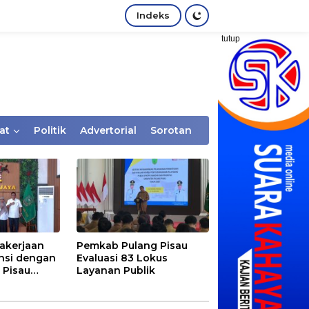
Indeks
tutup
at
Politik
Advertorial
Sorotan
akerjaan
Pemkab Pulang Pisau
nsi dengan
Evaluasi 83 Lokus
 Pisau
Layanan Publik
rtaan
tem Desa,
Rentan