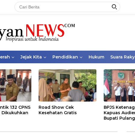
aerah
Jejak Kita
Pendidikan
Hukum
Suara Raky
ntik 132 CPNS
Road Show Cek
BPJS Ketenag
 Dikukuhkan
Kesehatan Gratis
Kapuas Audie
Bupati Pulang
Bahas Kepese
PKBU, Ekosis
dan Pekerja 