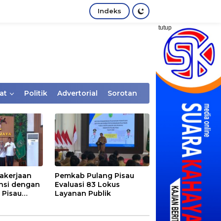
Indeks
tutup
at
Politik
Advertorial
Sorotan
akerjaan
Pemkab Pulang Pisau
nsi dengan
Evaluasi 83 Lokus
 Pisau
Layanan Publik
rtaan
tem Desa,
Rentan