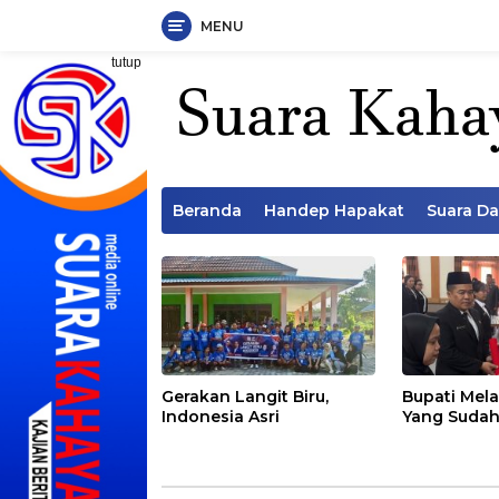
MENU
Langsung
tutup
ke
konten
Beranda
Handep Hapakat
Suara D
Gerakan Langit Biru,
Bupati Mela
Indonesia Asri
Yang Sudah