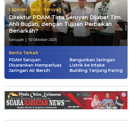
Laporan : Said - Seruyan
Direktur PDAM Tirta Seruyan Dijabat Tim
Ahli Bupati, dengan Tujuan Perbaikan
Benarkah?
Seruyan
|
10 Oktober 2025
Berita Terkait
PDAM Seruyan
Bangunkan Jaringan
Disarankan Memperluas
Listrik ke Intake
Jaringan Air Bersih
Building Tanjung Paring