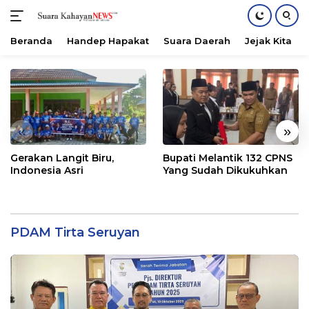
Beranda
Handep Hapakat
Suara Daerah
Jejak Kita
Langsung
ke
konten
«
»
Gerakan Langit Biru,
Bupati Melantik 132 CPNS
Indonesia Asri
Yang Sudah Dikukuhkan
PDAM Tirta Seruyan