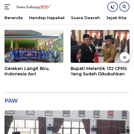
Beranda
Handep Hapakat
Suara Daerah
Jejak Kita
Langsung
ke
konten
«
»
Gerakan Langit Biru,
Bupati Melantik 132 CPNS
Indonesia Asri
Yang Sudah Dikukuhkan
PAW