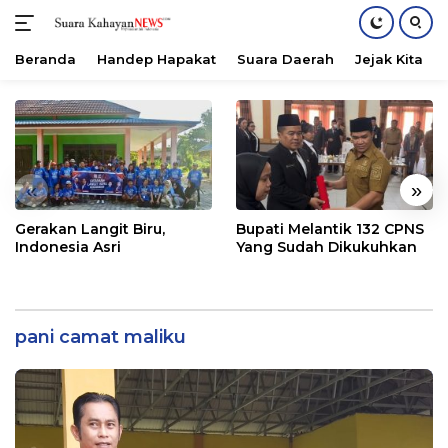
Beranda
Handep Hapakat
Suara Daerah
Jejak Kita
Langsung
ke
konten
«
»
Gerakan Langit Biru,
Bupati Melantik 132 CPNS
Indonesia Asri
Yang Sudah Dikukuhkan
pani camat maliku