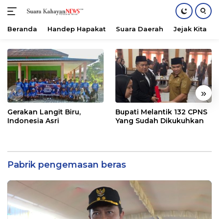
Beranda
Handep Hapakat
Suara Daerah
Jejak Kita
Langsung
ke
konten
«
»
Gerakan Langit Biru,
Bupati Melantik 132 CPNS
Indonesia Asri
Yang Sudah Dikukuhkan
Pabrik pengemasan beras