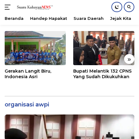
Beranda
Handep Hapakat
Suara Daerah
Jejak Kita
Langsung
ke
konten
«
»
Gerakan Langit Biru,
Bupati Melantik 132 CPNS
Indonesia Asri
Yang Sudah Dikukuhkan
organisasi awpi